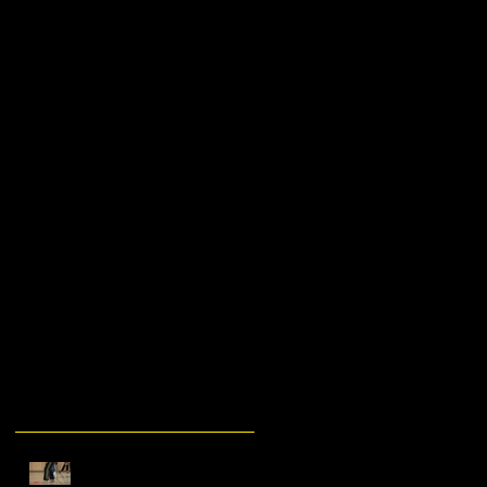
Recent
Posts
rbb24 visited