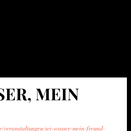
ion - education - dramaturgy
Home
About
SCARBOD Lab.
Stage works
SER, MEIN
e/veranstaltungen/sei-wasser-mein-freund-