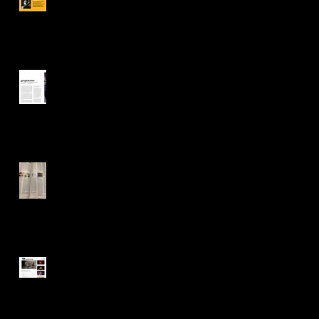
Interview for "ai-
berlin"
Jahrbuch Tanz
2022 / "KLOF"
"KLOF" in Tip
Berlin
"KLOF.cyberograp
hies of folk"
@Tanzforum Berlin