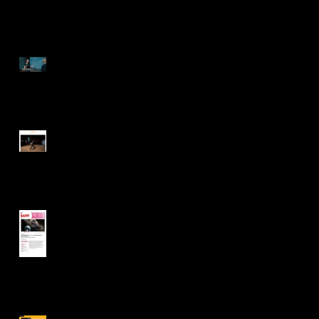
"Science on the
Dance Floor" in
EDEN
"Move! KI – Tanz
der Algorithmen"
on ARTE tv
KLOF in "Dance
magazine"
KLOF on
Kulturradio RBB