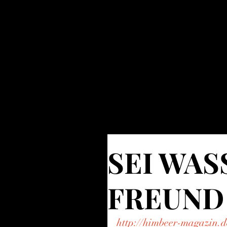
IRINA DEMINA
- choreography - artistic direct
/ factory of dancing utopias /
SEI WAS
FREUND
http://himbeer-magazin.d