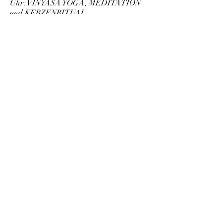
Uhr: VINYASA YOGA, MEDITATION
und KERZENRITUAL
Herzöffnende Vinyasa Stunde mit
Meditation und Abschlussritual im
Kerzenlicht. Eine wärmende
Vinyasapraxis führt uns in die
Meditation. Hier verbinden wir uns mit
unserem Herzenswunsch und
manifestieren diesen im abschließenden
Feuerritual.
Preis für den gesamten Retreat: 120 €
Preis pro Session: 45 €
Wir bitten um Anmeldung und Bezahlung
bis zum 23.12.